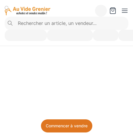
Vendez ce que vous 
n’utilisez plus. Achetez 
ce dont vous avez besoin.
Facile, local, et sans prise de tête.
Commencer à vendre