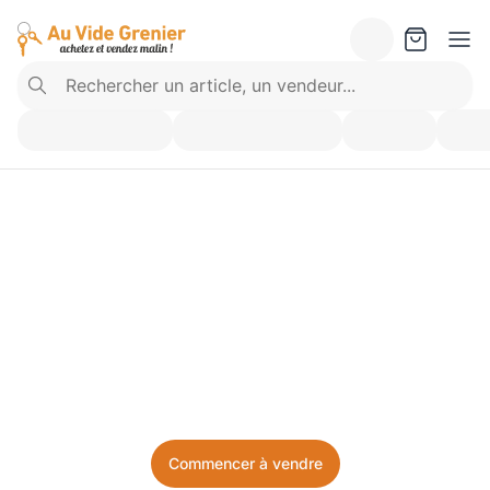
Vendez ce que vous 
n’utilisez plus. Achetez 
ce dont vous avez besoin.
Facile, local, et sans prise de tête.
Commencer à vendre