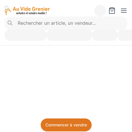
Vendez ce que vous 
n’utilisez plus. Achetez 
ce dont vous avez besoin.
Facile, local, et sans prise de tête.
Commencer à vendre