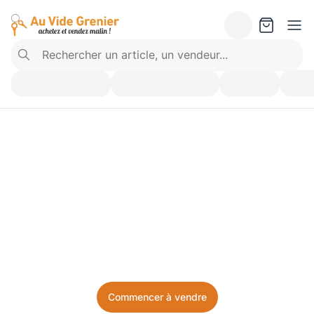
Vendez ce que vous 
n’utilisez plus. Achetez 
ce dont vous avez besoin.
Facile, local, et sans prise de tête.
Commencer à vendre