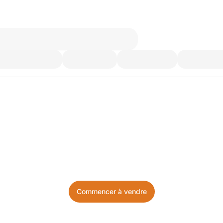
’utilisez plus. Achetez ce d
Facile, local, et sans prise de tête.
Commencer à vendre