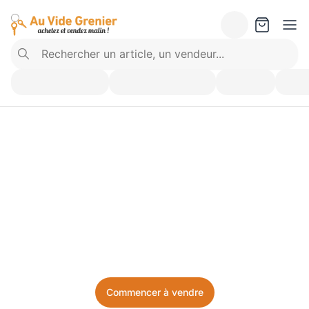
Vendez ce que vous 
n’utilisez plus. Achetez 
ce dont vous avez besoin.
Facile, local, et sans prise de tête.
Commencer à vendre