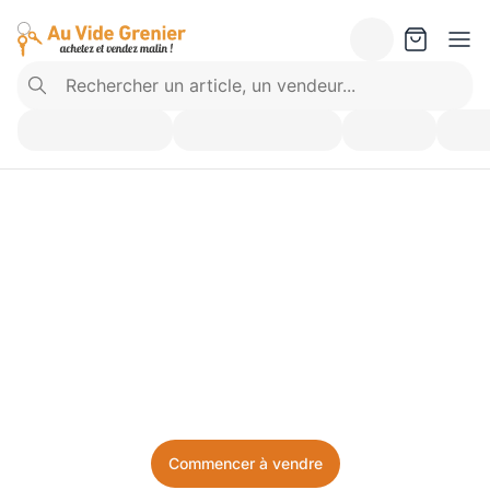
Vendez ce que vous 
n’utilisez plus. Achetez 
ce dont vous avez besoin.
Facile, local, et sans prise de tête.
Commencer à vendre