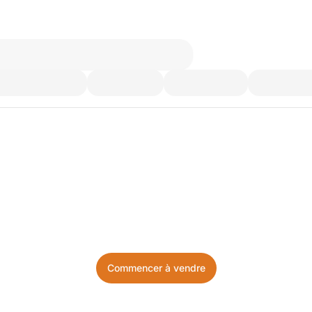
’utilisez plus. Achetez ce d
Facile, local, et sans prise de tête.
Commencer à vendre