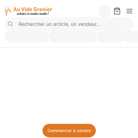
Vendez ce que vous 
n’utilisez plus. Achetez 
ce dont vous avez besoin.
Facile, local, et sans prise de tête.
Commencer à vendre