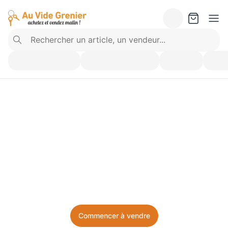
Vendez ce que vous 
n’utilisez plus. Achetez 
ce dont vous avez besoin.
Facile, local, et sans prise de tête.
Commencer à vendre