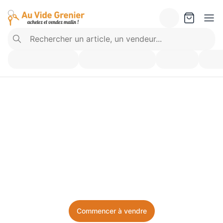
Vendez ce que vous 
n’utilisez plus. Achetez 
ce dont vous avez besoin.
Facile, local, et sans prise de tête.
Commencer à vendre