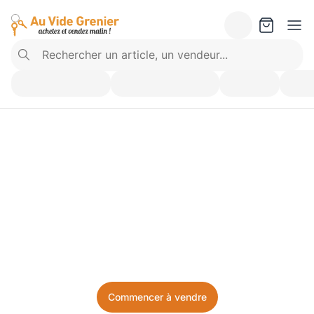
Vendez ce que vous 
n’utilisez plus. Achetez 
ce dont vous avez besoin.
Facile, local, et sans prise de tête.
Commencer à vendre