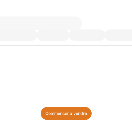
’utilisez plus. Achetez ce d
Facile, local, et sans prise de tête.
Commencer à vendre