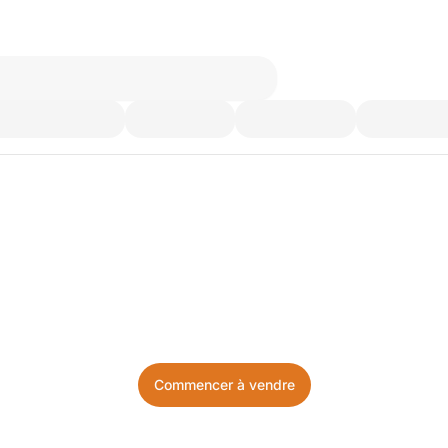
’utilisez plus. Achetez ce d
Facile, local, et sans prise de tête.
Commencer à vendre