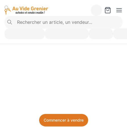
Vendez ce que vous 
n’utilisez plus. Achetez 
ce dont vous avez besoin.
Facile, local, et sans prise de tête.
Commencer à vendre