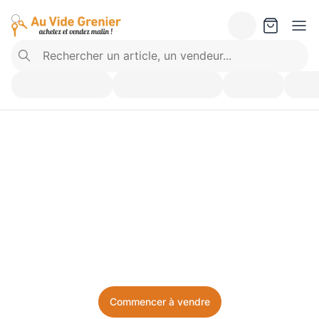
Vendez ce que vous 
n’utilisez plus. Achetez 
ce dont vous avez besoin.
Facile, local, et sans prise de tête.
Commencer à vendre