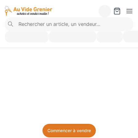
Vendez ce que vous 
n’utilisez plus. Achetez 
ce dont vous avez besoin.
Facile, local, et sans prise de tête.
Commencer à vendre