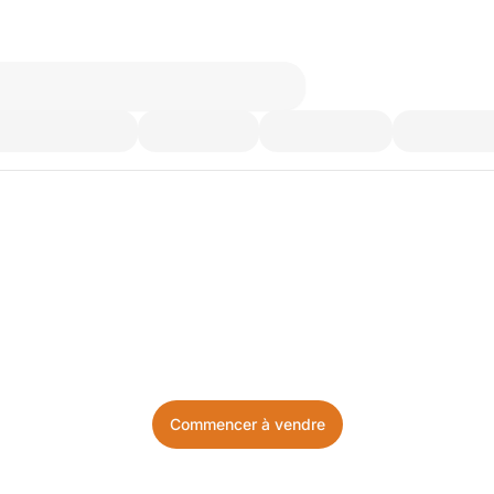
’utilisez plus. Achetez ce d
Facile, local, et sans prise de tête.
Commencer à vendre