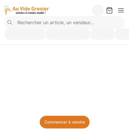
Vendez ce que vous 
n’utilisez plus. Achetez 
ce dont vous avez besoin.
Facile, local, et sans prise de tête.
Commencer à vendre