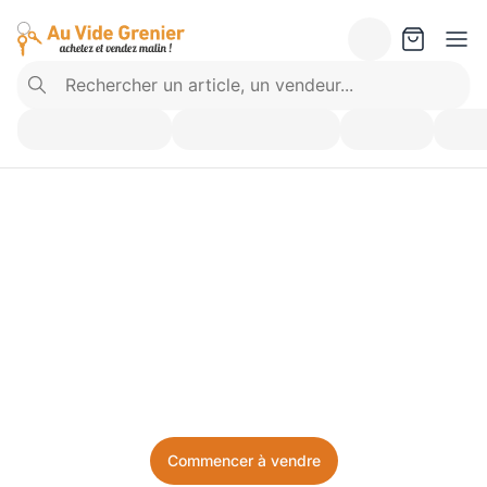
Vendez ce que vous 
n’utilisez plus. Achetez 
ce dont vous avez besoin.
Facile, local, et sans prise de tête.
Commencer à vendre