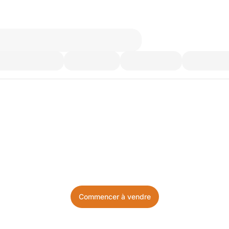
’utilisez plus. Achetez ce d
Facile, local, et sans prise de tête.
Commencer à vendre