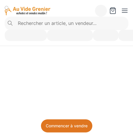
Vendez ce que vous 
n’utilisez plus. Achetez 
ce dont vous avez besoin.
Facile, local, et sans prise de tête.
Commencer à vendre