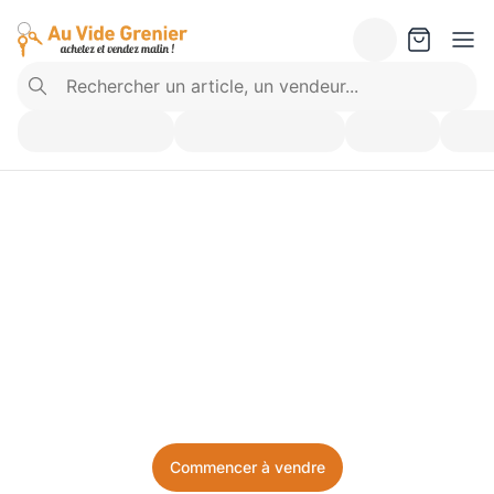
Vendez ce que vous 
n’utilisez plus. Achetez 
ce dont vous avez besoin.
Facile, local, et sans prise de tête.
Commencer à vendre