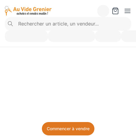
Vendez ce que vous 
n’utilisez plus. Achetez 
ce dont vous avez besoin.
Facile, local, et sans prise de tête.
Commencer à vendre