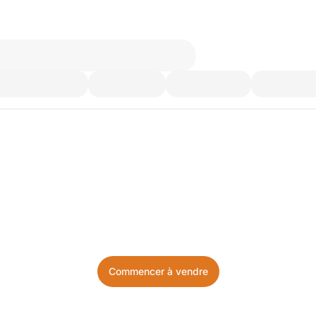
’utilisez plus. Achetez ce d
Facile, local, et sans prise de tête.
Commencer à vendre