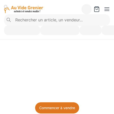
Vendez ce que vous 
n’utilisez plus. Achetez 
ce dont vous avez besoin.
Facile, local, et sans prise de tête.
Commencer à vendre