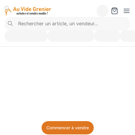
Vendez ce que vous 
n’utilisez plus. Achetez 
ce dont vous avez besoin.
Facile, local, et sans prise de tête.
Commencer à vendre