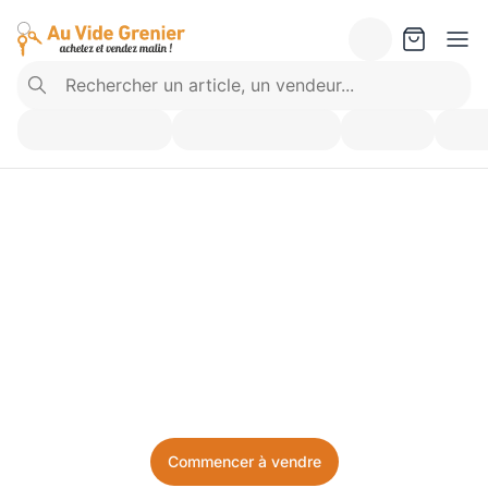
Vendez ce que vous 
n’utilisez plus. Achetez 
ce dont vous avez besoin.
Facile, local, et sans prise de tête.
Commencer à vendre