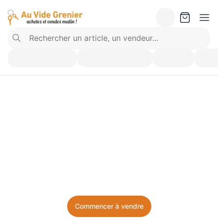
Vendez ce que vous 
n’utilisez plus. Achetez 
ce dont vous avez besoin.
Facile, local, et sans prise de tête.
Commencer à vendre