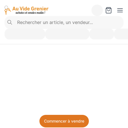
Vendez ce que vous 
n’utilisez plus. Achetez 
ce dont vous avez besoin.
Facile, local, et sans prise de tête.
Commencer à vendre