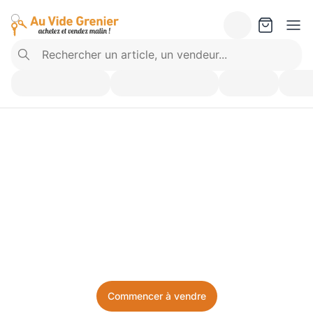
Vendez ce que vous 
n’utilisez plus. Achetez 
ce dont vous avez besoin.
Facile, local, et sans prise de tête.
Commencer à vendre