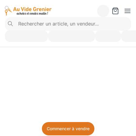
Vendez ce que vous 
n’utilisez plus. Achetez 
ce dont vous avez besoin.
Facile, local, et sans prise de tête.
Commencer à vendre