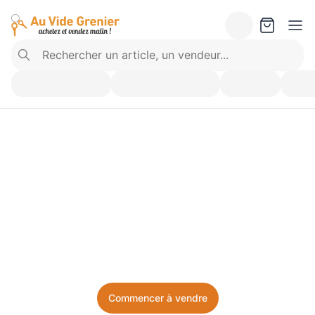
Vendez ce que vous 
n’utilisez plus. Achetez 
ce dont vous avez besoin.
Facile, local, et sans prise de tête.
Commencer à vendre