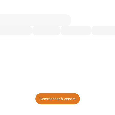
’utilisez plus. Achetez ce d
Facile, local, et sans prise de tête.
Commencer à vendre