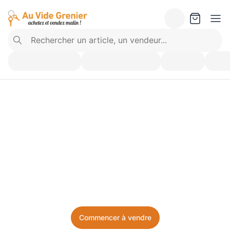
Vendez ce que vous 
n’utilisez plus. Achetez 
ce dont vous avez besoin.
Facile, local, et sans prise de tête.
Commencer à vendre