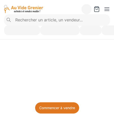
Vendez ce que vous 
n’utilisez plus. Achetez 
ce dont vous avez besoin.
Facile, local, et sans prise de tête.
Commencer à vendre