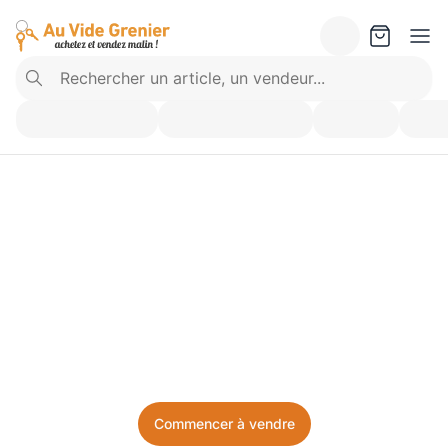
Vendez ce que vous 
n’utilisez plus. Achetez 
ce dont vous avez besoin.
Facile, local, et sans prise de tête.
Commencer à vendre