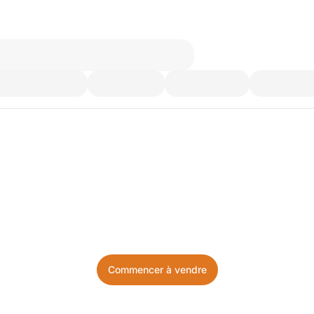
’utilisez plus. Achetez ce d
Facile, local, et sans prise de tête.
Commencer à vendre