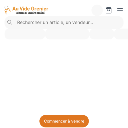
Vendez ce que vous 
n’utilisez plus. Achetez 
ce dont vous avez besoin.
Facile, local, et sans prise de tête.
Commencer à vendre