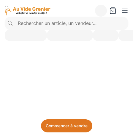
Vendez ce que vous 
n’utilisez plus. Achetez 
ce dont vous avez besoin.
Facile, local, et sans prise de tête.
Commencer à vendre