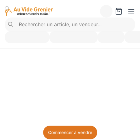
Vendez ce que vous 
n’utilisez plus. Achetez 
ce dont vous avez besoin.
Facile, local, et sans prise de tête.
Commencer à vendre