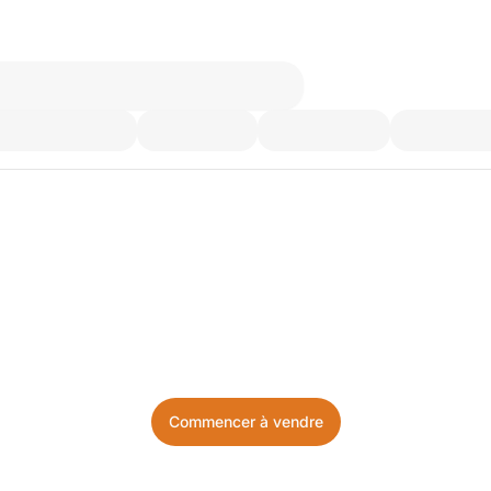
’utilisez plus. Achetez ce d
Facile, local, et sans prise de tête.
Commencer à vendre