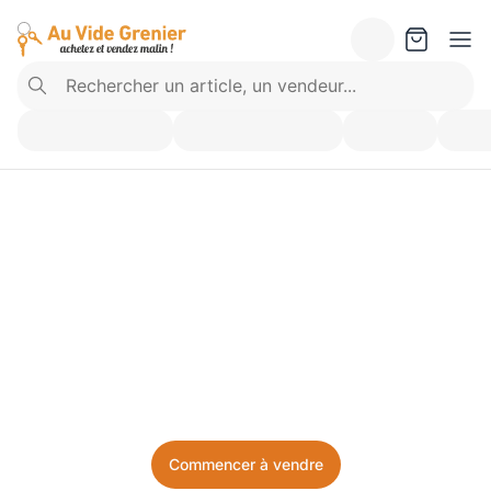
Vendez ce que vous 
n’utilisez plus. Achetez 
ce dont vous avez besoin.
Facile, local, et sans prise de tête.
Commencer à vendre