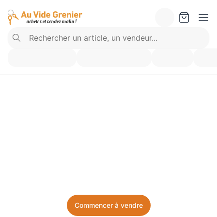
Vendez ce que vous 
n’utilisez plus. Achetez 
ce dont vous avez besoin.
Facile, local, et sans prise de tête.
Commencer à vendre