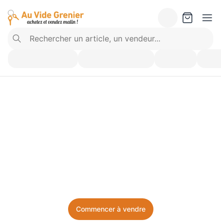
Vendez ce que vous 
n’utilisez plus. Achetez 
ce dont vous avez besoin.
Facile, local, et sans prise de tête.
Commencer à vendre