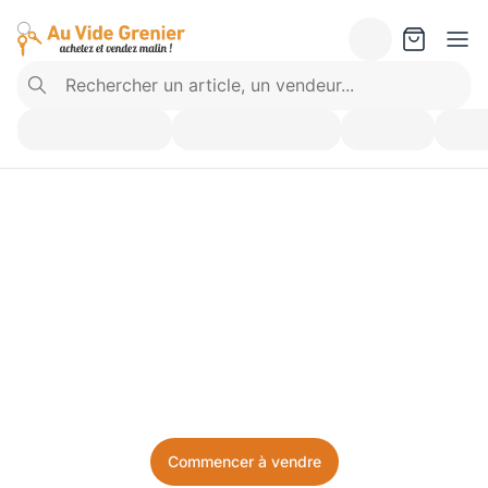
Vendez ce que vous 
n’utilisez plus. Achetez 
ce dont vous avez besoin.
Facile, local, et sans prise de tête.
Commencer à vendre