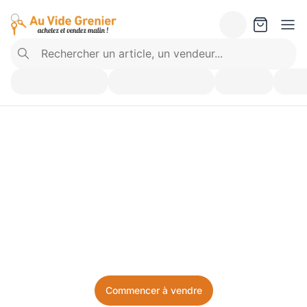
Vendez ce que vous 
n’utilisez plus. Achetez 
ce dont vous avez besoin.
Facile, local, et sans prise de tête.
Commencer à vendre