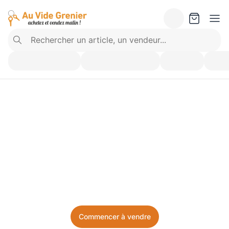
Vendez ce que vous 
n’utilisez plus. Achetez 
ce dont vous avez besoin.
Facile, local, et sans prise de tête.
Commencer à vendre