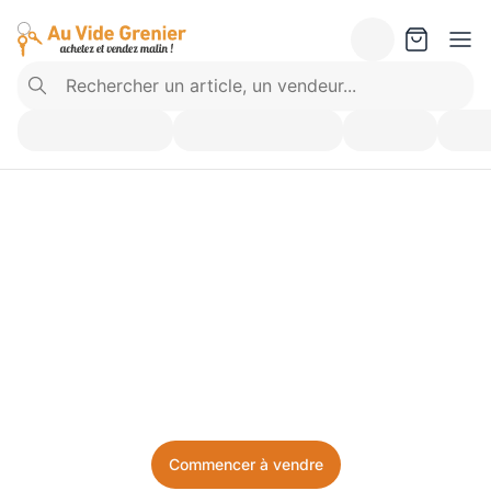
Vendez ce que vous 
n’utilisez plus. Achetez 
ce dont vous avez besoin.
Facile, local, et sans prise de tête.
Commencer à vendre