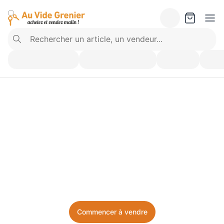
Vendez ce que vous 
n’utilisez plus. Achetez 
ce dont vous avez besoin.
Facile, local, et sans prise de tête.
Commencer à vendre